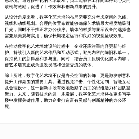
感环境。通过多样化的艺术展示，员工能够在工作间隙得到心灵的
放松与激励，促进了工作效率和创新成果的提升。
从设计角度来看，数字化艺术墙的布局需要充分考虑空间的光线、
视线和动线规划。合理的位置布置能够确保艺术墙最大程度地吸引
目光，同时不干扰正常办公秩序。墙体的材质与显示设备的选择也
需兼顾美观与实用，确保长期稳定运行和良好的视觉呈现效果。
在推动数字化艺术墙建设的过程中，企业还应注重内容更新与维
护。持续引入新的艺术作品和互动形式，避免内容的陈旧和单一，
保持员工的新鲜感和参与度。同时，结合员工反馈优化展示内容，
使艺术墙真正成为激发灵感和促进交流的载体。
综上所述，数字化艺术墙不仅是办公空间的装饰，更是激发创意和
提升工作氛围的重要工具。通过视觉冲击、个性化定制、智能互动
及合理设计，这一创新手段有效地激励了员工的思维活力和团队凝
聚力。未来，随着技术的进一步发展，数字化艺术墙将在更多写字
楼中发挥关键作用，助力企业打造富有灵感与创新精神的办公环
境。