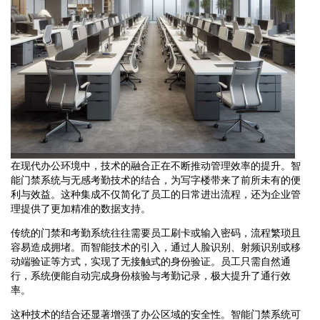
在现代办公环境中，技术的融合正在不断推动管理效率的提升。智
能门禁系统与无感考勤技术的结合，为写字楼带来了前所未有的便
利与效益。这种集成不仅简化了员工的日常进出流程，还为企业管
理提供了更加精准的数据支持。
传统的门禁和考勤系统往往需要员工刷卡或输入密码，流程繁琐且
容易造成拥堵。而智能技术的引入，通过人脸识别、射频识别或移
动端验证等方式，实现了无接触式的身份验证。员工只需自然通
行，系统便能自动完成身份核验与考勤记录，极大提升了通行效
率。
这种技术的结合还显著增强了办公区域的安全性。智能门禁系统可