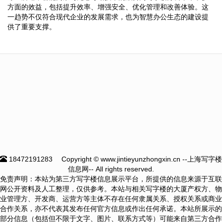
方面的效益，包括提升效率、增强安全、优化管理和改善体验。这
一趋势不仅符合现代企业的发展需求，也为智慧办公生态的建设提
供了重要支撑。
18472191283
Copyright © www.jintieyunzhongxin.cn --上海写字楼
信息网-- All rights reserved.
免责声明：本站为第三方写字楼信息展示平台，所提供的信息来源于互联
网公开资料及人工整理，仅供参考。本站与相关写字楼的大厦产权方、物
业管理方、开发商、运营方等主体不存在任何隶属关系、授权关系或商业
合作关系，亦不代表其发布任何官方信息或作出任何承诺。本站所展示的
部分信息（包括但不限于文字、图片、联系方式等）可能来自第三方合作