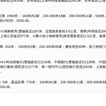
路地铁站店)818米、全季酒店(上海环球港曹杨路店)441米、全季酒店(上海
 1900米； 100米内2家，100-300米18家，300-500米11家，50
计时间：2026-06。
小海鲜夜宵(曹杨路店)167米、定西路美食街3.6公里、潮界(环球港店)54
里、上海江苏饭店977米、小酌小炒小海鲜夜宵(静安曹家渡店)1.5公里、饭香
: 242米； 100米内2家，100-300米95家；餐饮类型45种，前三种
4小时自助银行(曹杨路支行)124米、中国银行(曹杨路支行)128米、中国
银行服务(普陀支行)177米、第一签约中心(普陀银行直贷)181米、上海银行
米。
米，最远距离: 770米； 100米内1家，100-300米11家，300-50
6-06。