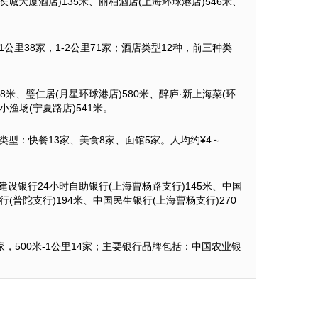
长城大厦酒店)135米、丽柏酒店(上海环球港店)546米、
0米-1公里38家，1-2公里71家；酒店类型12种，前三种类
8米、璧仁居(月星环球港店)580米、醉庐·新上海菜(环
小渔场(宁夏路店)541米。
热门类型：快餐13家、美食8家、面馆5家。人均约¥4～
建设银行24小时自助银行(上海曹杨路支行)145米、中国
(普陀支行)194米、中国民生银行(上海曹杨支行)270
0米8家，500米-1公里14家；主要银行品牌包括：中国农业银