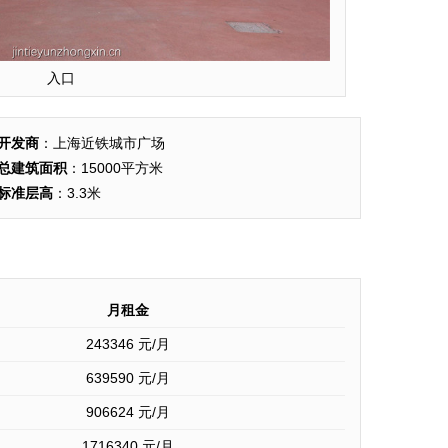
入口
开发商
：上海近铁城市广场
总建筑面积
：15000平方米
标准层高
：3.3米
月租金
243346
元/月
639590
元/月
906624
元/月
1716340
元/月