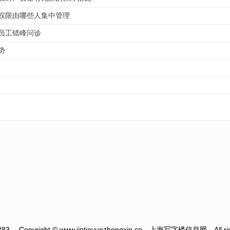
权限由哪些人集中管理
员工错峰问诊
势
283
Copyright © www.jintieyunzhongxin.cn --上海写字楼信息网-- All rig