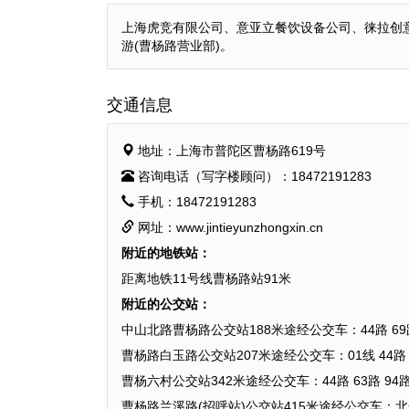
上海虎竞有限公司、意亚立餐饮设备公司、徕拉创意设
游(曹杨路营业部)。
交通信息
地址：上海市普陀区曹杨路619号
咨询电话（写字楼顾问）：18472191283
手机：18472191283
网址：www.jintieyunzhongxin.cn
附近的地铁站：
距离地铁11号线曹杨路站91米
附近的公交站：
中山北路曹杨路公交站188米途经公交车：44路 69路 94路 
曹杨路白玉路公交站207米途经公交车：01线 44路 62路 6
曹杨六村公交站342米途经公交车：44路 63路 94路 31
曹杨路兰溪路(招呼站)公交站415米途经公交车：