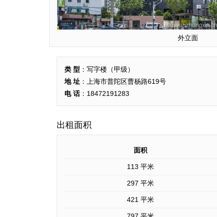
外立面
类 型
：写字楼（甲级）
地 址
：上海市普陀区曹杨路619号
电 话
：18472191283
出租面积
面积
113 平米
297 平米
421 平米
797 平米